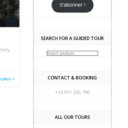
mail
S'abonner !
SEARCH FOR A GUIDED TOUR
story,
Search
for:
CONTACT & BOOKING
e plus
+33 971 335 796
ALL OUR TOURS