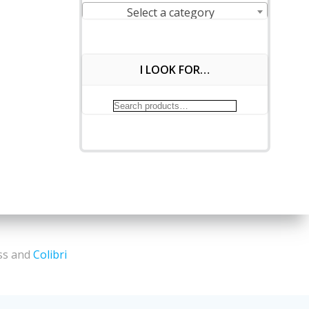
Select a category
I LOOK FOR…
Search
for:
ess and
Colibri