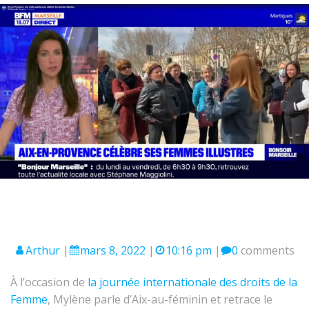
Arthur
|
mars 8, 2022
|
10:16 pm
|
0
comments
À l’occasion de
la journée internationale des droits de la
Femme
, Mylène parle d’Aix-au-féminin et retrace le