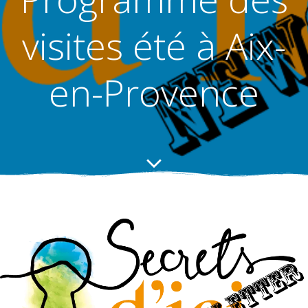
visites été à Aix-
en-Provence