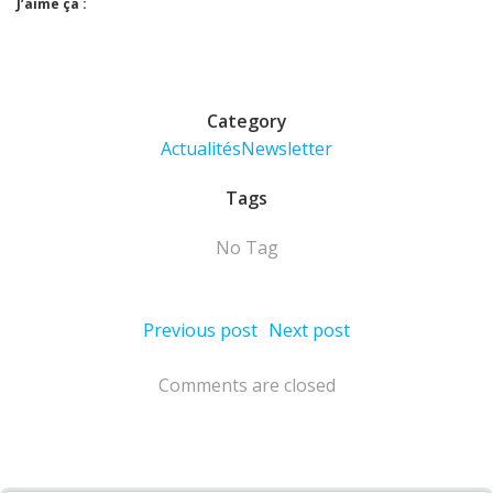
J’aime ça :
Category
Actualités
Newsletter
Tags
No Tag
Post
Post
Previous post
Next post
navigation
navigation
Comments are closed