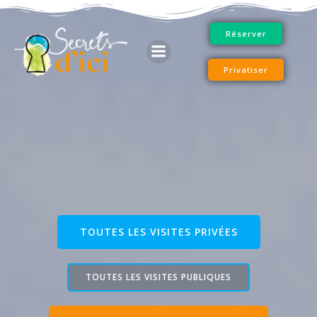
Aller
au
Réserver
contenu
Privatiser
TOUTES LES VISITES PRIVÉES
TOUTES LES VISITES PUBLIQUES