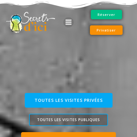
Aller
au
Réserver
contenu
Privatiser
TOUTES LES VISITES PRIVÉES
TOUTES LES VISITES PUBLIQUES