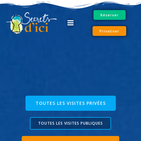
Aller
au
Réserver
contenu
Privatiser
TOUTES LES VISITES PRIVÉES
TOUTES LES VISITES PUBLIQUES