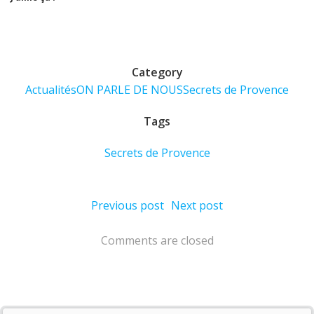
Category
Actualités
ON PARLE DE NOUS
Secrets de Provence
Tags
Secrets de Provence
Post
Post
Previous post
Next post
navigation
navigation
Comments are closed