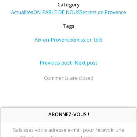
Category
Actualités
ON PARLE DE NOUS
Secrets de Provence
Tags
Aix-en-Provence
émission télé
Post
Post
Previous post
Next post
navigation
navigation
Comments are closed
ABONNEZ-VOUS !
Saisissez votre adresse e-mail pour recevoir une