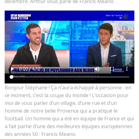
décembre, Arthur vous parle de Francis Méano.
Bonjour Stéphane ! Ça n’aura échappé à personne : en
ce moment, c’est la coupe du monde ! L’occasion pour
moi de vous parler d’un village, d’une rue et d’un
homme de notre belle Provence qui a pratiqué le
football. Un homme qui a été en équipe de France et qui
a fait partie d’une des meilleures équipes européennes
des années 50 : Francis Meano.