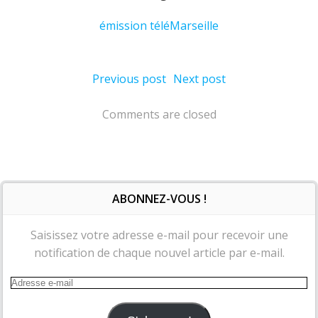
émission télé
Marseille
Post
Post
Previous post
Next post
navigation
navigation
Comments are closed
ABONNEZ-VOUS !
Saisissez votre adresse e-mail pour recevoir une
notification de chaque nouvel article par e-mail.
Adresse
e-
mail