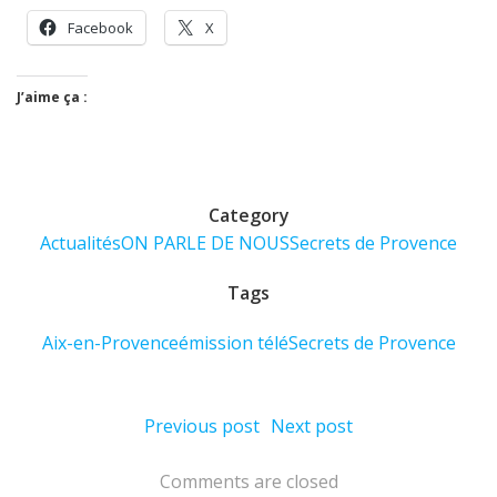
Facebook
X
J’aime ça :
Category
Actualités
ON PARLE DE NOUS
Secrets de Provence
Tags
Aix-en-Provence
émission télé
Secrets de Provence
Post
Post
Previous post
Next post
navigation
navigation
Comments are closed