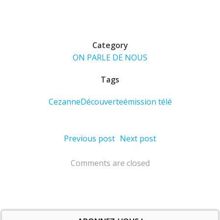
Category
ON PARLE DE NOUS
Tags
Cezanne
Découverte
émission télé
Post
Post
Previous post
Next post
navigation
navigation
Comments are closed