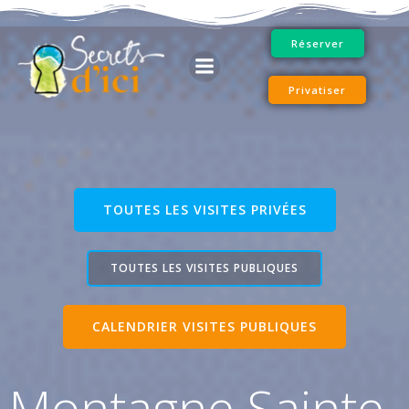
Aller
au
Réserver
contenu
Privatiser
TOUTES LES VISITES PRIVÉES
TOUTES LES VISITES PUBLIQUES
CALENDRIER VISITES PUBLIQUES
Montagne Sainte-