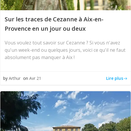
Sur les traces de Cezanne à Aix-en-
Provence en un jour ou deux
Vous voulez tout savoir sur Cezanne ? Si vous n'avez
qu'un week-end ou quelques jours, voici ce qu'il ne faut
absolument pas manquer à Aix !
Lire plus
by
Arthur
on
Avr 21