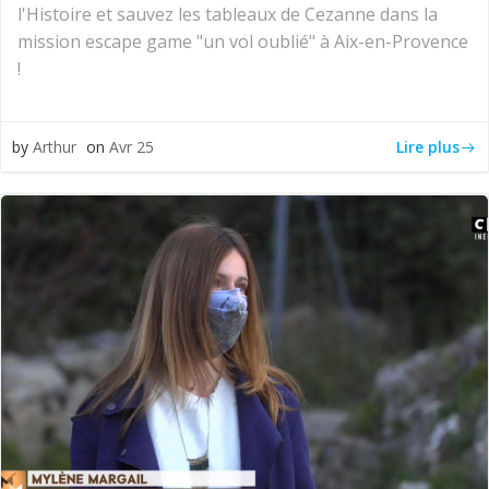
l'Histoire et sauvez les tableaux de Cezanne dans la
mission escape game "un vol oublié" à Aix-en-Provence
!
Lire plus
by
Arthur
on
Avr 25