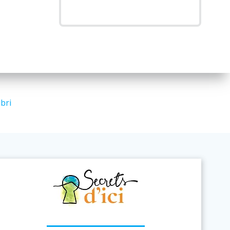
pour :
ibri