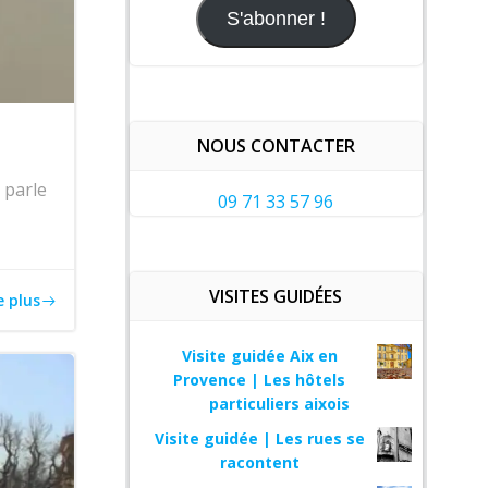
mail
S'abonner !
NOUS CONTACTER
 parle
09 71 33 57 96
VISITES GUIDÉES
e plus
Visite guidée Aix en
Provence | Les hôtels
particuliers aixois
Visite guidée | Les rues se
racontent