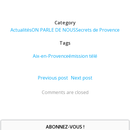
Category
Actualités
ON PARLE DE NOUS
Secrets de Provence
Tags
Aix-en-Provence
émission télé
Post
Post
Previous post
Next post
navigation
navigation
Comments are closed
ABONNEZ-VOUS !