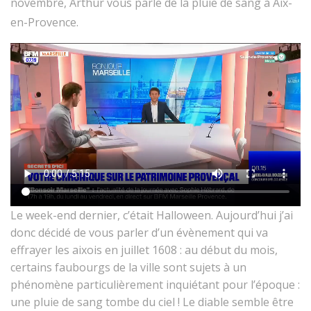
novembre, Arthur vous parle de la pluie de sang à Aix-
en-Provence.
Le week-end dernier, c’était Halloween. Aujourd’hui j’ai
donc décidé de vous parler d’un évènement qui va
effrayer les aixois en juillet 1608 : au début du mois,
certains faubourgs de la ville sont sujets à un
phénomène particulièrement inquiétant pour l’époque :
une pluie de sang tombe du ciel ! Le diable semble être