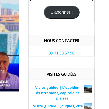
e-
mail
S'abonner !
NOUS CONTACTER
09 71 33 57 96
VISITES GUIDÉES
Visite guidée | L'oppidum
d'Entremont, capitale de
pierres
Visite guidée | Jouques, cité