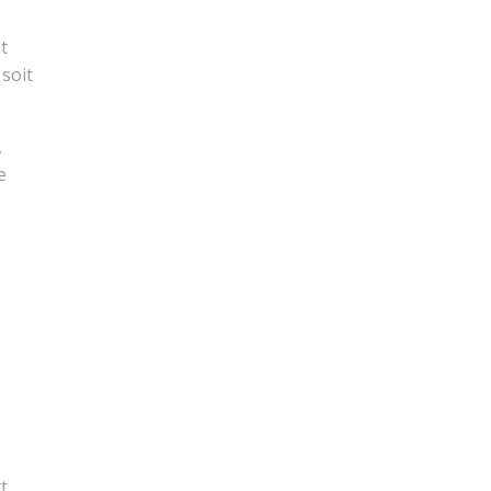
t
 soit
,
e
t