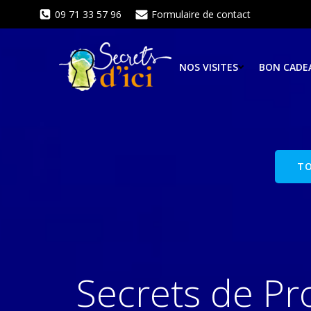
Aller
09 71 33 57 96
Formulaire de contact
au
contenu
NOS VISITES
BON CADE
TO
Secrets de Pr