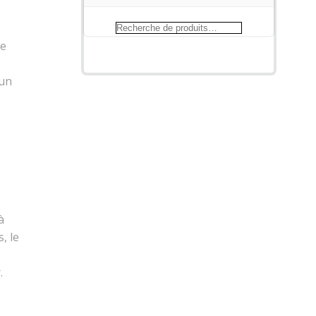
Recherche
pour :
ge
 un
à
, le
.