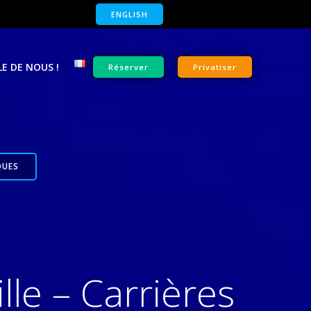
ENGLISH
E DE NOUS !
Réserver
Privatiser
QUES
le – Carrières