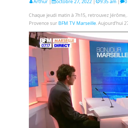
Arthur
|
octobre 27, 2022
|
9:35 am
|
0
Chaque jeudi matin à 7h15, retrouvez Jérôme,
Provence sur
BFM TV Marseille
. Aujourd’hui 