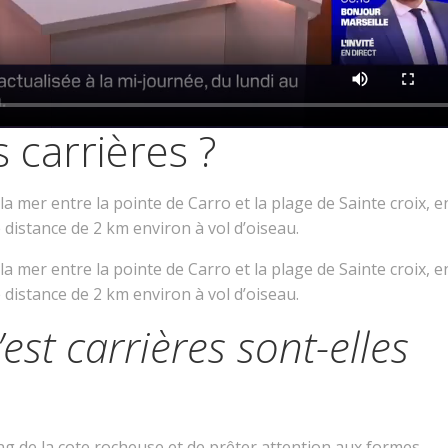
 carrières ?
a mer entre la pointe de Carro et la plage de Sainte croix, e
 distance de 2 km environ à vol d’oiseau.
a mer entre la pointe de Carro et la plage de Sainte croix, e
 distance de 2 km environ à vol d’oiseau.
est carrières sont-elles
long de la cote rocheuse et de prêter attention aux formes