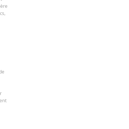
ière
cs,
 de
r
ment