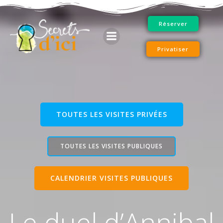
Aller
au
Réserver
contenu
Privatiser
TOUTES LES VISITES PRIVÉES
TOUTES LES VISITES PUBLIQUES
CALENDRIER VISITES PUBLIQUES
Le duel d’Annibal