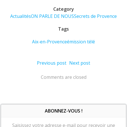
Category
Actualités
ON PARLE DE NOUS
Secrets de Provence
Tags
Aix-en-Provence
émission télé
Post
Post
Previous post
Next post
navigation
navigation
Comments are closed
ABONNEZ-VOUS !
Saisissez votre adresse e-mail pour recevoir une