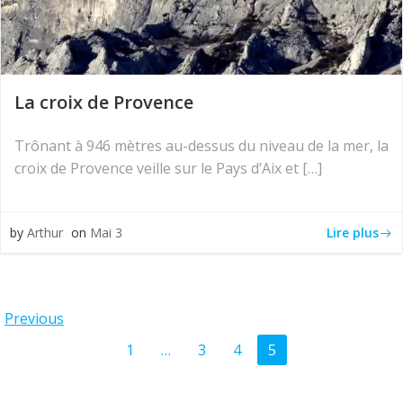
La croix de Provence
Trônant à 946 mètres au-dessus du niveau de la mer, la
croix de Provence veille sur le Pays d’Aix et […]
Lire plus
by
Arthur
on
Mai 3
Posts
Previous
Posts
Page
Page
Page
Page
1
…
3
4
5
navigation
navigation