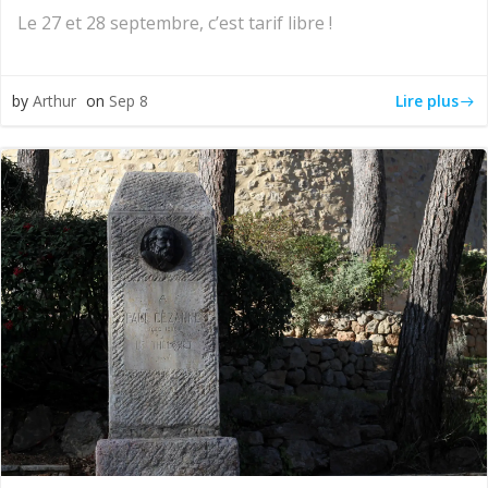
Le 27 et 28 septembre, c’est tarif libre !
Lire plus
by
Arthur
on
Sep 8