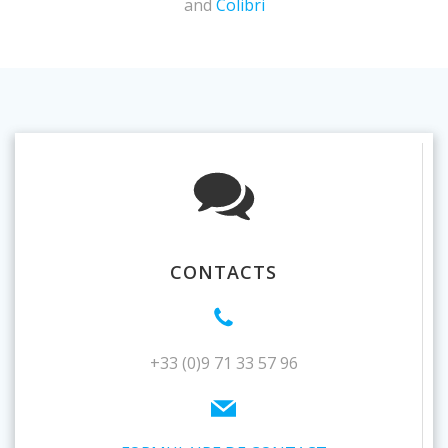
and
Colibri
CONTACTS
+33 (0)9 71 33 57 96